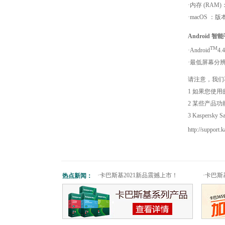
·内存 (RAM)
·macOS ：版本 2
Android 
TM
·Android
4.4
·最低屏幕分辨率
请注意，我们
1 如果您使用的
2 某些产品功
3 Kaspe
http://support
·
卡巴斯基2021新品震撼上市！
·
卡巴斯
热点新闻：