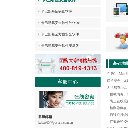
>
卡巴斯基安全软件
>
卡巴斯基反病毒软件
>
卡巴斯基安全软件for Mac
>
卡巴斯基全方位安全软件
>
卡巴斯基安全软件安卓版
基础功
在 PC、Ma
保持安全 -
客服中心
无论您在 PC
·拦截病毒、Cr
·防止在线跟
·检测隐藏在 A
·通过银行级
客服邮箱
·拦截未经授
kaba365@pcstars.com.cn