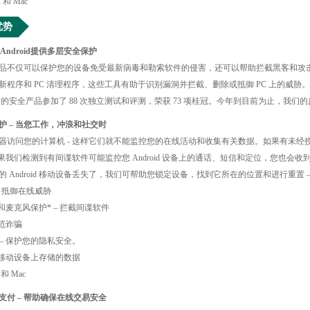
 和 Mac
优势
和Android提供多层安全保护
品不仅可以保护您的设备免受最新病毒和勒索软件的侵害，还可以帮助拦截黑客和攻
新程序和 PC 清理程序，这些工具有助于识别漏洞并拦截、删除或抵御 PC 上的威胁。
我们的安全产品参加了 88 次独立测试和评测，荣获 73 项桂冠。今年到目前为止，我们
护 – 当您工作，冲浪和社交时
器访问您的计算机 - 这样它们就不能监控您的在线活动和收集有关数据。如果有未经授权
如果我们检测到有间谍软件可能监控您 Android 设备上的通话、短信和定位，您也会收
的 Android 移动设备丢失了，我们可帮助您锁定设备，找到它所在的位置和进行重置
– 抵御在线威胁
麦克风保护* – 拦截间谍软件
防范诈骗
– 保护您的隐私安全。
护移动设备上存储的数据
和 Mac
支付 – 帮助确保在线交易安全