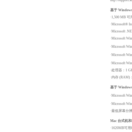
http://support
基于 Wind
·1,500 MB
·Microsoft® 
·Microsoft 
·Microsoft
·Microsoft Wi
·Microsoft
·Microsof
·处理器：1 G
·内存 (RAM)
基于 Windo
·Microsoft Wi
·Microsoft 
·最低屏幕分辨率
Mac 台式机
·1620MB可