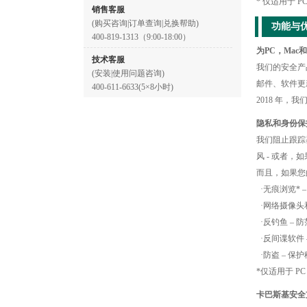
* 仅适用于 PC
销售客服
(购买咨询|订单查询|兑换帮助)
功能与
400-819-1313（9:00-18:00）
为PC，Mac
技术客服
我们的安全产
(安装|使用问题咨询)
邮件、软件更
400-611-6633(5×8小时)
2018 年，
隐私和身份保
我们阻止跟踪
风 - 或者，
而且，如果您
·无痕浏览* 
·网络摄像头和
·反钓鱼 – 
·反间谍软件 
·防盗 – 保
*仅适用于 PC 
卡巴斯基安全