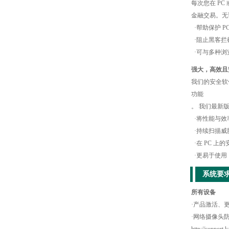
每次您在 P
金融交易。无论您
·帮助保护 PC
·阻止黑客拦
·可与多种浏
强大，高效且
我们的安全软
功能
。 我们最新版
·将性能与效
·持续扫描威
·在 PC 上
·更易于使用
系统要
所有设备
·产品激活、
·网络摄像头