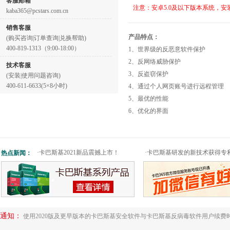
客服邮箱
注意：安卓5.0及以下版本系统，安
kaba365@pcstars.com.cn
销售客服
产品特点：
(购买咨询|订单查询|兑换帮助)
400-819-1313（9:00-18:00）
1、世界级的反恶意软件保护
2、反网络威胁保护
技术客服
3、反盗窃保护
(安装|使用问题咨询)
400-611-6633(5×8小时)
4、通过个人网页账号进行远程管理
5、最优的性能
6、优化的界面
·
卡巴斯基2021新品震撼上市！
·
卡巴斯基研发的新技术获得专
热点新闻：
通知：
使用2020版及更早版本的卡巴斯基安全软件与卡巴斯基反病毒软件用户续费