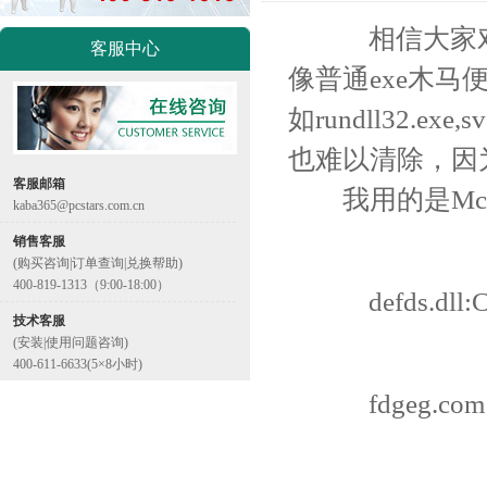
相信大家对D
客服中心
像普通exe木
如rundll32.
也难以清除，因
客服邮箱
我用的是McA
kaba365@pcstars.com.cn
销售客服
(购买咨询|订单查询|兑换帮助)
400-819-1313（9:00-18:00）
defds.dll:C:
技术客服
(安装|使用问题咨询)
400-611-6633(5×8小时)
fdgeg.com: