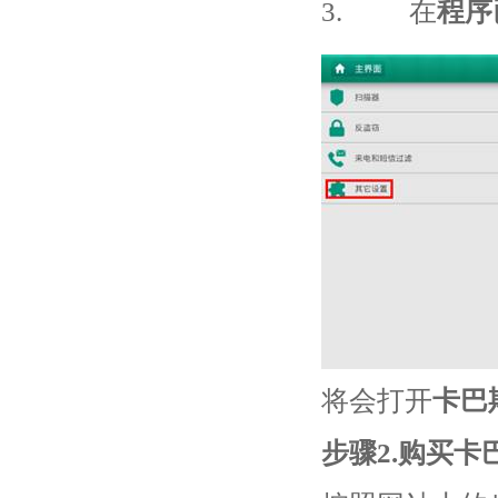
3. 在
程序
将会打开
卡巴
步骤2.购买