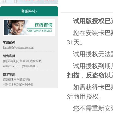
客服中心
试用版授权已
您在安装
卡巴
31天。
客服邮箱
kaba365@pcstars.com.cn
试用授权无法
销售客服
(购买咨询|订单查询|兑换帮助)
试用授权到期
400-819-1313（9:00-18:00）
扫描
，
反盗窃
以
技术客服
(安装|使用问题咨询)
400-611-6633(5×8小时)
如需获得
卡巴
活商用授权。
您不需重新安