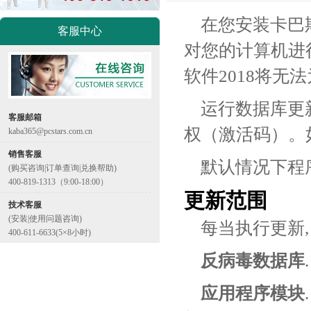
在您安装卡巴
客服中心
对您的计算机进
软件2018将无
运行数据库更
客服邮箱
权（激活码）。
kaba365@pcstars.com.cn
销售客服
默认情况下程
(购买咨询|订单查询|兑换帮助)
400-819-1313（9:00-18:00）
更新范围
技术客服
(安装|使用问题咨询)
每当执行更新
400-611-6633(5×8小时)
反病毒数据库
应用程序模块