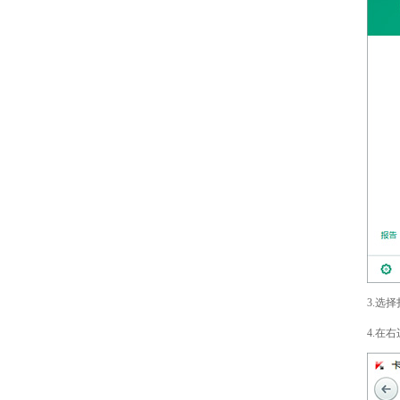
3.选
4.在