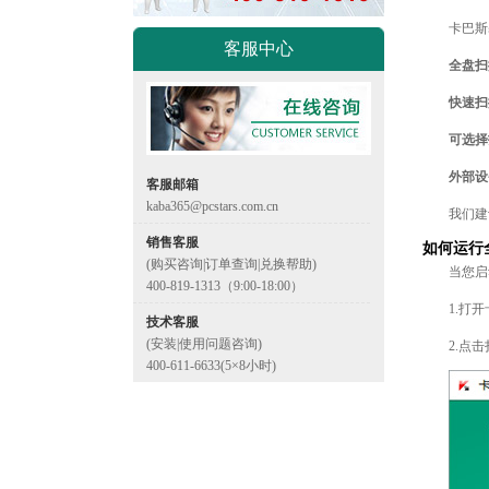
卡巴斯
客服中心
全盘扫
快速扫
可选择
外部设
客服邮箱
kaba365@pcstars.com.cn
我们建
销售客服
如何运行
(购买咨询|订单查询|兑换帮助)
当您启
400-819-1313（9:00-18:00）
1.打
技术客服
(安装|使用问题咨询)
2.点
400-611-6633(5×8小时)